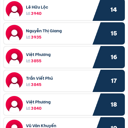
Lê Hữu Lộc
14
3940
Nguyễn Thị Giang
15
3935
Việt Phương
16
3855
Trần Viết Phú
17
3845
Việt Phương
18
3840
Vũ Văn Khuyến