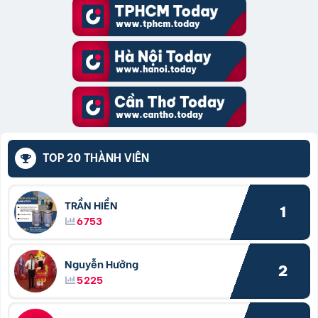
TOP 20 THÀNH VIÊN
TRẦN HIỀN
1
6753
Nguyễn Hưởng
2
5225