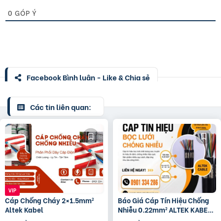
0
GÓP Ý
Facebook Bình luận - Like & Chia sẻ
Các tin liên quan:
Cáp Chống Cháy 2×1.5mm²
Báo Giá Cáp Tín Hiệu Chống
Altek Kabel
Nhiễu 0.22mm² ALTEK KABEL |
Đồng Nguyên Chất 100%