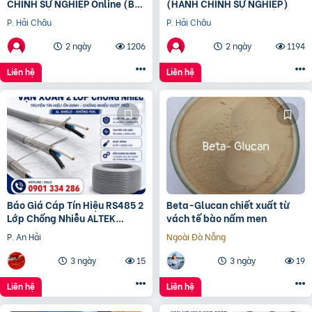
CHÍNH SỰ NGHIỆP Online (Bộ
(HÀNH CHÍNH SỰ NGHIỆP)
tài chính) cấp chứng chỉ để
P. Hải Châu
P. Hải Châu
bổ nhiệm
2 ngày
1206
2 ngày
1194
Liên hệ
Liên hệ
Báo Giá Cáp Tín Hiệu RS485 2
Beta-Glucan chiết xuất từ
Lớp Chống Nhiễu ALTEK
vách tế bào nấm men
KABEL | Đồng Nguyên Chất
P. An Hải
Ngoài Đà Nẵng
100%, Chống Nhiễu Tối
3 ngày
15
3 ngày
19
Liên hệ
Liên hệ