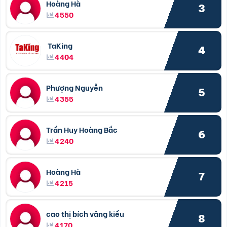
Hoàng Hà
3
4550
TaKing
4
4404
Phượng Nguyễn
5
4355
Trần Huy Hoàng Bắc
6
4240
Hoàng Hà
7
4215
cao thị bích vâng kiều
8
4170