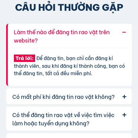
CÂU HỎI THƯỜNG GẶP
Làm thế nào để đăng tin rao vặt trên
website?
Để đăng tin, bạn chỉ cần đăng kí
Trả lời:
thành viên, sau khi đăng kí thành công, bạn có
thể đăng tin, tất cả đều miễn phí.
Có mất phí khi đăng tin rao vặt không?
Có thể đăng tin rao vặt về việc tìm việc
Chúng tôi cung cấp gói đăng tin miễn
Trả lời:
phí cơ bản cho tất cả người dùng. Tuy nhiên, để
làm hoặc tuyển dụng không?
tăng hiệu quả quảng cáo và được ưu tiên hiển
thị, bạn có thể lựa chọn các gói dịch vụ nâng