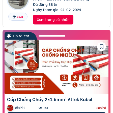
Đã đăng 88 tin
Ngày tham gia:
24-02-2024
1131
Xem trang cá nhân
Tin tài trợ
Cáp Chống Cháy 2×1.5mm² Altek Kabel
Yến Nhi
141
Liên hệ