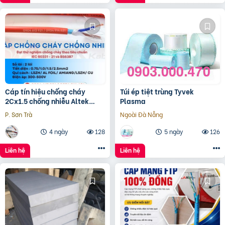
Cáp tín hiệu chống cháy
Túi ép tiệt trùng Tyvek
2Cx1.5 chống nhiễu Altek
Plasma
Kabel – phân phối Hà Nội, Đà
P. Sơn Trà
Ngoài Đà Nẵng
Nẵng, HCM
4 ngày
128
5 ngày
126
Liên hệ
Liên hệ