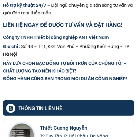
Hỗ trợ kỹ thuật 24/7
– Đội ngũ chuyên gia sẵn sàng tư vấn và
giải đáp mọi thắc mắc.
LIÊN HỆ NGAY ĐỂ ĐƯỢC TƯ VẤN VÀ ĐẶT HÀNG!
Công ty TNHH Thiết bị công nghiệp ANT Việt Nam
Địa chỉ
: Số 43 – TT1, KĐT Văn Phú – Phường Kiến Hưng – TP
Hà Nội
HÃY LỰA CHỌN BẠC ĐỒNG TỰ BÔI TRƠN CỦA CHÚNG TÔI –
CHẤT LƯỢNG TẠO NÊN KHÁC BIỆT!
ĐỒNG HÀNH CÙNG BẠN TRONG MỌI DỰ ÁN CÔNG NGHIỆP!
THÔNG TIN LIÊN HỆ
Thiết Cuong Nguyễn
79 Duy Tân, P. Hải Châu, Đà Nẵng