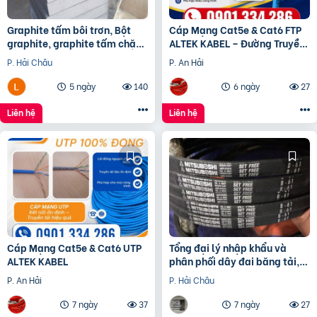
Graphite tấm bôi trơn, Bột
Cáp Mạng Cat5e & Cat6 FTP
graphite, graphite tấm chặn
ALTEK KABEL – Đường Truyền
đầu lò, điện cực graphite
Ổn Định, Chống Nhiễu Hiệu
P. Hải Châu
P. An Hải
Quả
5 ngày
140
6 ngày
27
Liên hệ
Liên hệ
Cáp Mạng Cat5e & Cat6 UTP
Tổng đại lý nhập khẩu và
ALTEK KABEL
phân phối dây đai băng tải,
dây Curoa các loại
P. An Hải
P. Hải Châu
7 ngày
37
7 ngày
27