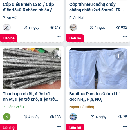
Cáp điều khiển 16 lõi/ Cáp
Cáp tín hiệu chống cháy
điện 16×0.5 chống nhiễu /
chống nhiễu 2×1.5mm2-FR
Control Cable SH -500
Altek Kabel
P. An Hải
P. An Hải
16×0.75 Altek Kabel
3 ngày
143
4 ngày
932
Liên hệ
Liên hệ
Thanh gia nhiệt, điện trở
Bacillus Pumilus Giảm khí
nhiệt, điện trở khô, điện trở
độc NH₃, H₂S, NO₂⁻
đun hóa chất, điện trở lò nung
P. Liên Chiểu
Ngoài Đà Nẵng
4 ngày
138
4 ngày
25
Liên hệ
Liên hệ