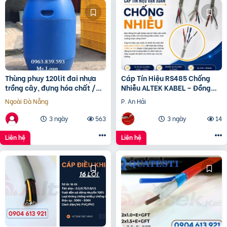
Thùng phuy 120lit đai nhựa
Cáp Tín Hiệu RS485 Chống
trồng cây, đựng hóa chất /
Nhiễu ALTEK KABEL – Đồng
0963 839 593 Ms.Loan
Nguyên Chất 100%, Truyền
Ngoài Đà Nẵng
P. An Hải
Tín Hiệu Ổn Định
3 ngày
563
3 ngày
14
Liên hệ
Liên hệ