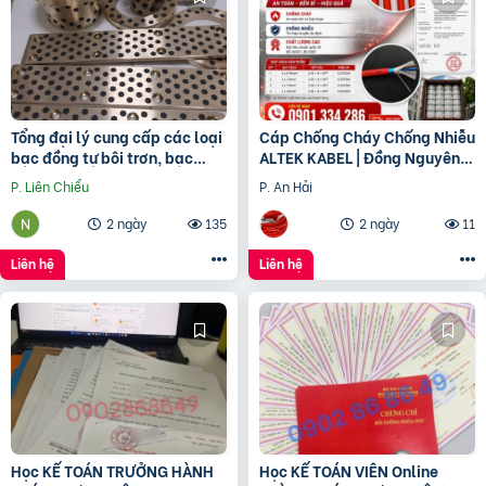
Tổng đại lý cung cấp các loại
Cáp Chống Cháy Chống Nhiễu
bạc đồng tự bôi trơn, bạc
ALTEK KABEL | Đồng Nguyên
cầu, bạc Graphite
Chất 100%, Đảm Bảo An Toàn
P. Liên Chiểu
P. An Hải
Công Trình
2 ngày
135
2 ngày
11
Liên hệ
Liên hệ
Học KẾ TOÁN TRƯỞNG HÀNH
Học KẾ TOÁN VIÊN Online