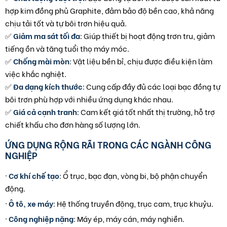
hợp kim đồng phủ Graphite, đảm bảo độ bền cao, khả năng
chịu tải tốt và tự bôi trơn hiệu quả.
✅
Giảm ma sát tối đa
: Giúp thiết bị hoạt động trơn tru, giảm
tiếng ồn và tăng tuổi thọ máy móc.
✅
Chống mài mòn
: Vật liệu bền bỉ, chịu được điều kiện làm
việc khắc nghiệt.
✅
Đa dạng kích thước
: Cung cấp đầy đủ các loại bạc đồng tự
bôi trơn phù hợp với nhiều ứng dụng khác nhau.
✅
Giá cả cạnh tranh
: Cam kết giá tốt nhất thị trường, hỗ trợ
chiết khấu cho đơn hàng số lượng lớn.
ỨNG DỤNG RỘNG RÃI TRONG CÁC NGÀNH CÔNG
NGHIỆP
·
Cơ khí chế tạo
: Ổ trục, bạc đạn, vòng bi, bộ phận chuyển
động.
·
Ô tô, xe máy
: Hệ thống truyền động, trục cam, trục khuỷu.
·
Công nghiệp nặng
: Máy ép, máy cán, máy nghiền.