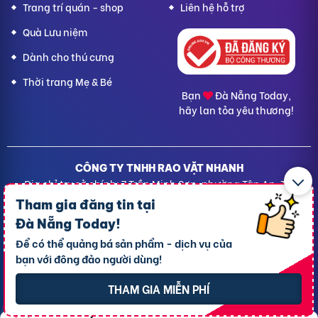
Trang trí quán - shop
Liên hệ hỗ trợ
Quà Lưu niệm
Dành cho thú cưng
Thời trang Mẹ & Bé
Bạn
Đà Nẵng Today,
hãy lan tỏa yêu thương!
CÔNG TY TNHH RAO VẶT NHANH
Địa chỉ trụ sở chính: 7 Trần Minh Sơn, phường Tân An, TP.
Cần Thơ
Tham gia đăng tin tại
Giấy CNĐKDN: 1801717351 – Ngày cấp: 24/01/2022 - Cơ
Đà Nẵng Today
!
quan cấp: Phòng Đăng ký kinh doanh – Sở kế hoạch và
Để có thể quảng bá sản phẩm - dịch vụ của
Đầu tư TP. Cần Thơ
bạn với đông đảo người dùng!
Liên hệ hỗ trợ
- Hotline:
09190.09290
Điều khoản
-
Quy chế hoạt động
THAM GIA MIỄN PHÍ
Chính sách giải quyết khiếu nại
Chính sách bảo mật thông tin