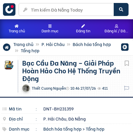
Trang chủ
Danh mục
Đăng tin
Đăng kí / Đăng nhập
Trang chủ
P. Hải Châu
Bách hóa tổng hợp
Tổng hợp
Bạc Cầu Đa Năng – Giải Pháp
Hoàn Hảo Cho Hệ Thống Truyền
Động
Thiết Cuong Nguyễn
10:46 27/07/26
411
Mã tin
:
DNT-BH231359
Địa chỉ
:
P. Hải Châu, Đà Nẵng
Danh mục
:
Bách hóa tổng hợp
>
Tổng hợp