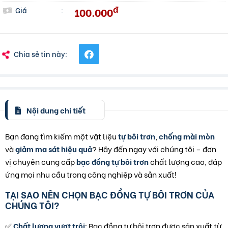
đ
100.000
Giá
:
Chia sẻ tin này:
Nội dung chi tiết
Bạn đang tìm kiếm một vật liệu
tự bôi trơn
,
chống mài mòn
và
giảm ma sát hiệu quả
? Hãy đến ngay với chúng tôi – đơn
vị chuyên cung cấp
bạc đồng tự bôi trơn
chất lượng cao, đáp
ứng mọi nhu cầu trong công nghiệp và sản xuất!
TẠI SAO NÊN CHỌN BẠC ĐỒNG TỰ BÔI TRƠN CỦA
CHÚNG TÔI?
✅
Chất lượng vượt trội
: Bạc đồng tự bôi trơn được sản xuất từ