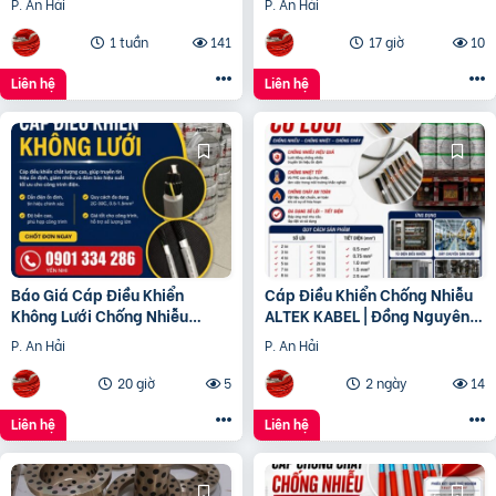
P. An Hải
P. An Hải
1 tuần
141
17 giờ
10
Liên hệ
Liên hệ
Báo Giá Cáp Điều Khiển
Cáp Điều Khiển Chống Nhiễu
Không Lưới Chống Nhiễu
ALTEK KABEL | Đồng Nguyên
ALTEK KABEL | Đồng Nguyên
Chất 100%, Chất Lượng Cao
P. An Hải
P. An Hải
Chất 100%
20 giờ
5
2 ngày
14
Liên hệ
Liên hệ