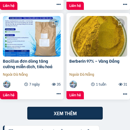
Liên hệ
Liên hệ
Bacillus đơn dòng tăng
Berberin 97% – Vàng Đắng
cường miễn dịch, tiêu hoá
Ngoài Đà Nẵng
Ngoài Đà Nẵng
7 ngày
35
1 tuần
31
Liên hệ
Liên hệ
XEM THÊM