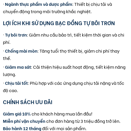
·
Ngành thực phẩm và dược phẩm
: Thiết bị chịu tải và
chuyển động trong môi trường khắc nghiệt.
LỢI ÍCH KHI SỬ DỤNG BẠC ĐỒNG TỰ BÔI TRƠN
·
Tự bôi trơn
: Giảm nhu cầu bảo trì, tiết kiệm thời gian và chi
phí.
·
Chống mài mòn
: Tăng tuổi thọ thiết bị, giảm chi phí thay
thế.
·
Giảm ma sát
: Cải thiện hiệu suất hoạt động, tiết kiệm năng
lượng.
·
Chịu tải tốt
: Phù hợp với các ứng dụng chịu tải nặng và tốc
độ cao.
CHÍNH SÁCH ƯU ĐÃI
Giảm giá 10%
cho khách hàng mua lần đầu!
Miễn phí vận chuyển
cho đơn hàng từ 3 triệu đồng trở lên.
Bảo hành 12 tháng
đối với mọi sản phẩm.