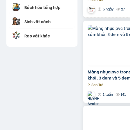
Bách hóa tổng hợp
27
5 ngày
Sinh vật cảnh
Rao vặt khác
Màng nhựa pvc tron
khói, 3 dem và 5 de
P. Sơn Trà
141
1 tuần