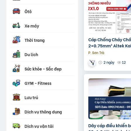
Ôtô
Xe máy
Cáp Chống Cháy Chố
Thời trang
2×0.75mm² Altek Ka
Phối Đà Nẵng, Huế, 
P. Sơn Trà
Du lịch
12
2 ngày
Sức khỏe - Sắc đẹp
GYM - Fitness
Lưu trú
Dịch vụ thông dụng
Dây cáp điều khiển 
Dịch vụ vận tải