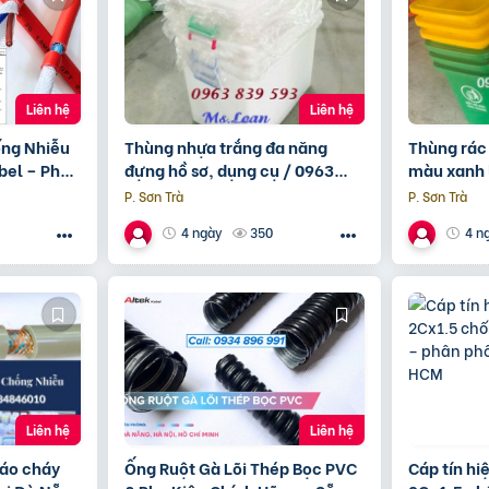
Liên hệ
Liên hệ
ng Nhiễu
Thùng nhựa trắng đa năng
Thùng rác
bel – Phân
đựng hồ sơ, dụng cụ / 0963
màu xanh l
Quảng Trị
839 593 Ms.Loan
0963 839 
P. Sơn Trà
P. Sơn Trà
350
4 ngày
4 n
Liên hệ
Liên hệ
báo cháy
Ống Ruột Gà Lõi Thép Bọc PVC
Cáp tín hi