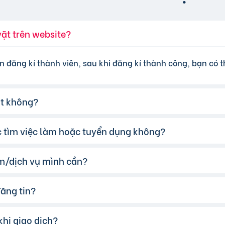
vặt trên website?
n đăng kí thành viên, sau khi đăng kí thành công, bạn có th
ặt không?
ệc tìm việc làm hoặc tuyển dụng không?
đăng tin miễn phí cơ bản cho tất cả người dùng. Tuy nhiên
 lựa chọn các gói dịch vụ nâng cấp với chi phí hợp lý, xem
m/dịch vụ mình cần?
te của chúng tôi hỗ trợ đăng tin tuyển dụng và tìm việc l
đăng tin?
 cụ tìm kiếm trên website, nhập từ khóa liên quan đến s
có thể chọn thêm danh mục và khu vực.
hi giao dịch?
o vặt phù hợp, hãy nhấp vào một trong những nút liên hệ m