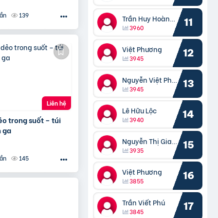
139
uần
Trần Huy Hoàng Bắc
11
3960
Việt Phương
12
3945
Nguyễn Việt Phương
13
3945
Liên hệ
Lê Hữu Lộc
14
o trong suốt – túi
3940
 ga
Nguyễn Thị Giang
15
3935
145
uần
Việt Phương
16
3855
Trần Viết Phú
17
3845