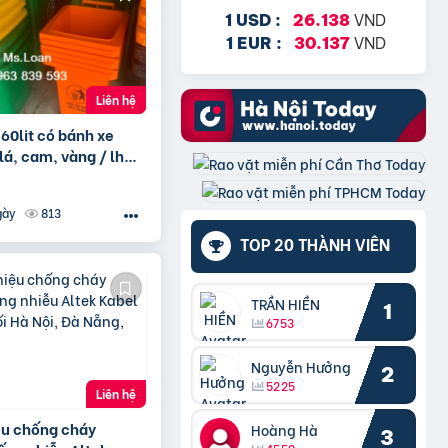
VND
1 USD :
26.138
VND
1 EUR :
30.137
Liên hệ
 60lit có bánh xe
á, cam, vàng / lh
593 Ms.Loan
813
gày
TOP 20 THÀNH VIÊN
TRẦN HIỀN
1
6753
Nguyễn Hưởng
2
5225
Liên hệ
ệu chống cháy
Hoàng Hà
3