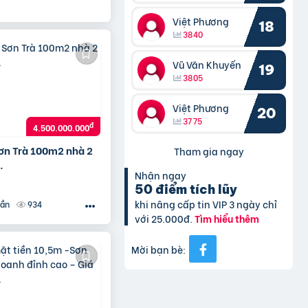
Việt Phương
18
3840
Vũ Văn Khuyến
19
3805
Việt Phương
20
3775
đ
4.500.000.000
Sơn Trà 100m2 nhà 2
Tham gia ngay
.
Nhận ngay
50 điểm tích lũy
khi nâng cấp tin VIP 3 ngày chỉ
934
uần
với 25.000đ.
Tìm hiểu thêm
Mời bạn bè: