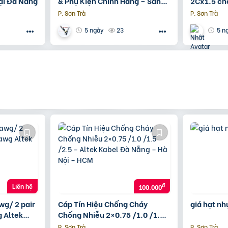
tại Đà Nẵng
& Phụ Kiện Chính Hãng – Sẵn
2Cx1.5 ch
Kho TP.HCM, Đà Nẵng, Nha
Kabel – ph
P. Sơn Trà
P. Sơn Trà
Trang – Giao Nhanh
Nẵng, HC
23
5 ngày
5 n
đ
Liên hệ
100.000
wg/ 2 pair
Cáp Tín Hiệu Chống Cháy
giá hạt n
 Altek
Chống Nhiễu 2×0.75 /1.0 /1.5
/2.5 – Altek Kabel Đà Nẵng –
P. Sơn Trà
P. Sơn Trà