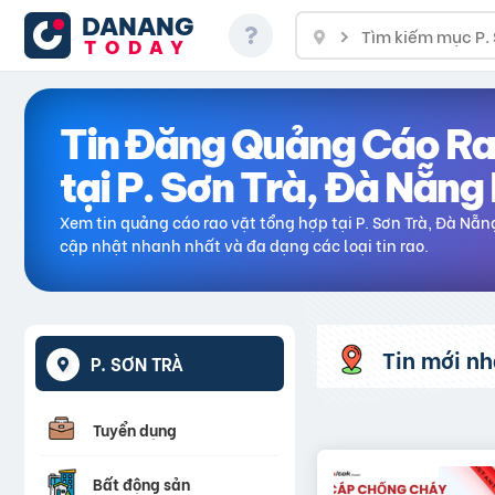
DANANG
TODAY
Tin Đăng Quảng Cáo Ra
tại P. Sơn Trà, Đà Nẵng
Xem tin quảng cáo rao vặt tổng hợp
tại P. Sơn Trà, Đà Nẵn
cập nhật nhanh nhất và đa dạng các loại tin rao.
Tin mới nh
P. SƠN TRÀ
Tuyển dụng
Bất động sản