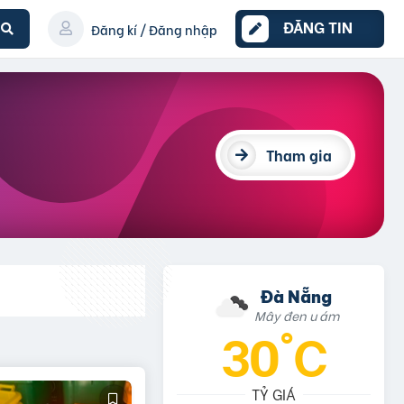
ĐĂNG TIN
Đăng kí / Đăng nhập
Tham gia
Đà Nẵng
Mây đen u ám
30°C
TỶ GIÁ