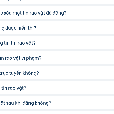
 xóa một tin rao vặt đã đăng?
 dịch, chúng tôi khuyến khích bạn:
gười bán từ các nguồn khác như Google, Facebook…
i nhắn.
ông được hiển thị?
bán/người mua.
 tiếp trước khi giao dịch.
thể chuyển tin đăng sang chế độ Riêng tư.
g cộng và có người làm chứng.
 tin tin rao vặt?
 lý tin" và chọn tin muốn xóa.
n vi phạm quy định của website. Bạn có thể tham khảo
tại 
nhận hàng.
in rao vặt vi phạm?
khoản của mình, vào mục "Quản lý tin đăng" và chọn tin 
 trực tuyến không?
ỳ tin rao vặt nào vi phạm quy định, hãy nhấp vào biểu tượn
tin rao vặt?
anh toán trực tuyến qua các cổng thanh toán mobile banking
các ngân hàng.
 vặt sau khi đăng không?
ó thể:
 xác và hấp dẫn.