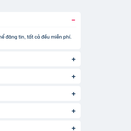
ể đăng tin, tất cả đều miễn phí.
, để tăng hiệu quả quảng cáo và
 thêm
phí dịch vụ tin VIP
.
àm. Bạn chỉ cần chọn đúng chuyên
ản phẩm/dịch vụ bạn muốn tìm. Để
à người đăng tin cung cấp: