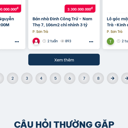
đ
đ
00.000.000
3.300.000.000
 Nguyễn
Bán nhà Đinh Công Trứ – Nam
Lô góc mặ
 200M
Thọ 7, 106m2 chỉ nhỉnh 3 tỷ
Trà -Kinh 
chỉ 7,85 tỷ
P. Sơn Trà
P. Sơn Trà
893
2 tuần
2 t
Xem thêm
2
3
4
5
6
7
8
CÂU HỎI THƯỜNG GẶP