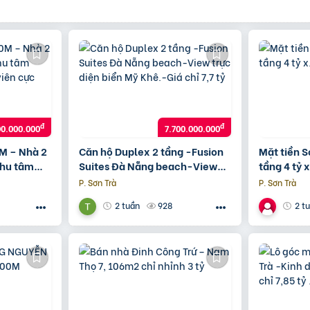
đ
đ
00.000.000
7.700.000.000
M – Nhà 2
Căn hộ Duplex 2 tầng -Fusion
Mặt tiền 
chu tâm
Suites Đà Nẵng beach-View
tầng 4 tỷ x
 viên cực
trực diện biển Mỹ Khê.-Giá chỉ
P. Sơn Trà
P. Sơn Trà
7,7 tỷ
928
2 tuần
2 t