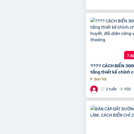
7.8
???? CÁCH BIỂN 300
tầng thiết kế chỉnh 
huyết, đối diện công
P. Sơn Trà
thoáng
932
2 tuần