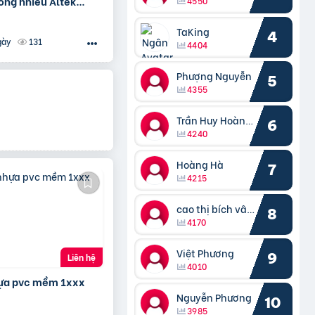
ống nhiễu Altek
4550
ân phối Hà Nội, Đà
M
TaKing
4
131
gày
4404
Phượng Nguyễn
5
4355
Trần Huy Hoàng Bắc
6
4240
Hoàng Hà
7
4215
cao thị bích vâng kiều
8
4170
Việt Phương
9
Liên hệ
4010
hựa pvc mềm 1xxx
Nguyễn Phương
10
3985