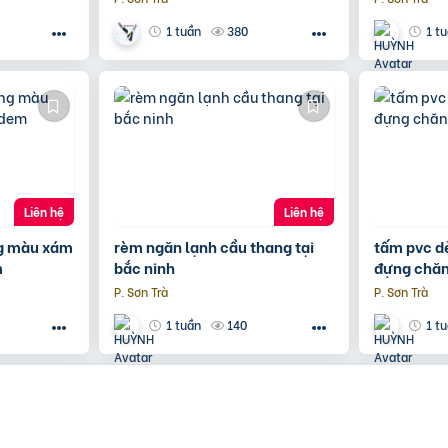
Hà Nội – HCM
380
1 tuần
1 t
Liên hệ
Liên hệ
g màu xám
rèm ngăn lạnh cầu thang tại
tấm pvc dẻ
m
bắc ninh
đựng chăn
P. Sơn Trà
P. Sơn Trà
140
1 tuần
1 t