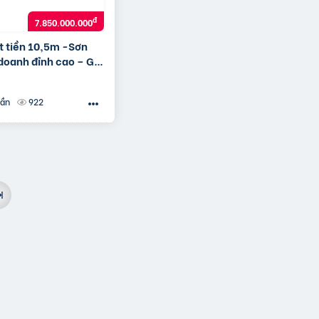
đ
7.850.000.000
t tiền 10,5m -Sơn
doanh đỉnh cao – Giá
 .
922
uần