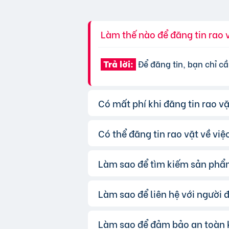
Làm thế nào để đăng tin rao 
Để đăng tin, bạn chỉ cầ
Trả lời:
Có mất phí khi đăng tin rao v
Có thể đăng tin rao vặt về vi
Chúng tôi cung cấp gói 
Trả lời:
được ưu tiên hiển thị, bạn có thể
Làm sao để tìm kiếm sản phẩ
Hoàn toàn có thể. Websi
Trả lời:
mục và điền đầy đủ thông tin.
Làm sao để liên hệ với người 
Bạn có thể sử dụng công
Trả lời:
lọc kết quả chính xác hơn, bạn 
Làm sao để đảm bảo an toàn k
Khi bạn tìm thấy tin ra
Trả lời: