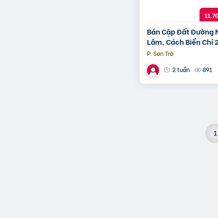
11.7
Bán Cặp Đất Đường
Lâm, Cách Biển Chỉ
P. Sơn Trà
891
2 tuần
1