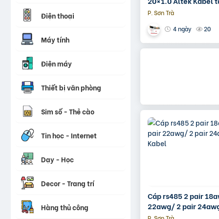
20×1.0 Altek Kabel 
P. Sơn Trà
Điện thoại
20
4 ngày
Máy tính
Điện máy
Thiết bị văn phòng
Sim số - Thẻ cào
Tin học - Internet
Dạy - Học
Decor - Trang trí
Cáp rs485 2 pair 18a
22awg/ 2 pair 24awg
Hàng thủ công
Kabel
P. Sơn Trà