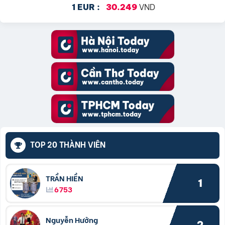
VND
1 EUR :
30.249
TOP 20 THÀNH VIÊN
TRẦN HIỀN
1
6753
Nguyễn Hưởng
2