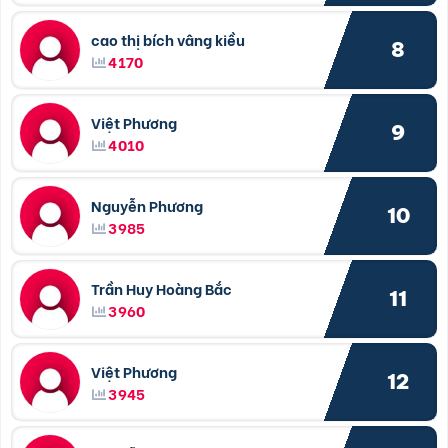
cao thị bích vâng kiều
8
4170
Việt Phương
9
4010
Nguyễn Phương
10
3985
Trần Huy Hoàng Bắc
11
3960
Việt Phương
12
3945