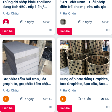
Thùng đá nhập khẩu thailand
“ ANT Việt Nam – Giải pháp
dung tích 450L nắp liền /
điện trở cho mọi nhu cầu gia
0963 839 593 Ms.Loan
nhiệt.”
P. Hải Châu
P. Hải Châu
5 ngày
613
6 ngày
31
Liên hệ
Liên hệ
Graphite tấm bôi trơn, Bột
Cung cấp bạc đồng Graphite,
graphite, graphite tấm chặn
bạc Graphite, Bạc cầu, Bạc
đầu lò, điện cực graphite
đồng theo yêu cầu
P. Hải Châu
P. Hải Châu
7 ngày
142
1 tuần
137
Liên hệ
Liên hệ