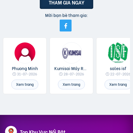
THAM GIA NGAY
Mời bạn bè tham gia:
Phuong Minh
Kumisai Máy Rửa Xe
sales isf
31-07-2026
28-07-2026
22-07-2026
Xem trang
Xem trang
Xem trang
Top Khu Vực Nổi Bật