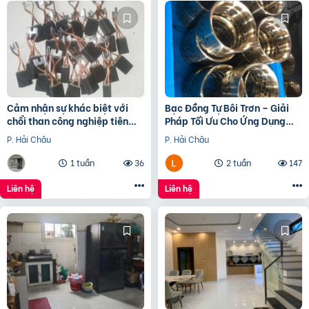
Cảm nhận sự khác biệt với
Bạc Đồng Tự Bôi Trơn – Giải
chổi than công nghiệp tiên
Pháp Tối Ưu Cho Ứng Dụng
tiến nhất của chúng tôi.
Chống Mài Mòn Và Giảm Ma
P. Hải Châu
P. Hải Châu
Sát
1 tuần
36
2 tuần
147
Liên hệ
Liên hệ