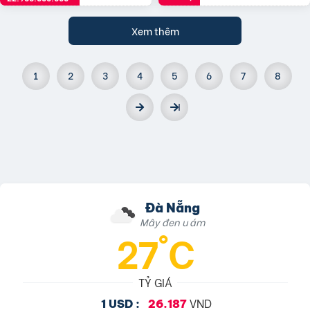
Xem thêm
1
2
3
4
5
6
7
8
Đà Nẵng
Mây đen u ám
27°C
TỶ GIÁ
VND
1 USD :
26.187