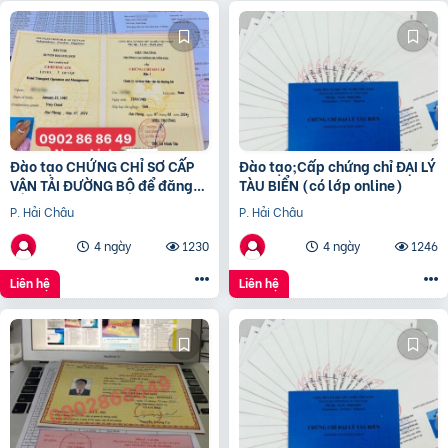
Đào tạo CHỨNG CHỈ SƠ CẤP
Đào tạo;Cấp chứng chỉ ĐẠI LÝ
VẬN TẢI ĐƯỜNG BỘ để đăng
TÀU BIỂN (có lớp online)
ký kinh doanh vận tải, đổi
P. Hải Châu
P. Hải Châu
biển vàng
4 ngày
1230
4 ngày
1246
Liên hệ
Liên hệ