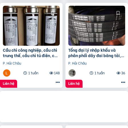
Cầu chì công nghiệp, cầu chì
Tổng đại lý nhập khẩu và
trung thế, cầu chì tủ điện, cầu
phân phối dây đai băng tải,
chì trạm biến áp, cầu chì tự
dây Curoa các loại
P. Hải Châu
P. Hải Châu
rơi
1 tuần
148
1 tuần
36
Liên hệ
Liên hệ