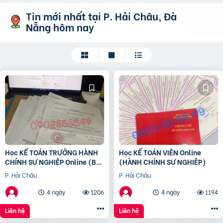
Tin mới nhất
tại P. Hải Châu, Đà
Nẵng
hôm nay
Học KẾ TOÁN TRƯỞNG HÀNH
Học KẾ TOÁN VIÊN Online
CHÍNH SỰ NGHIỆP Online (Bộ
(HÀNH CHÍNH SỰ NGHIỆP)
tài chính) cấp chứng chỉ để
P. Hải Châu
P. Hải Châu
bổ nhiệm
4 ngày
1206
4 ngày
1194
Liên hệ
Liên hệ