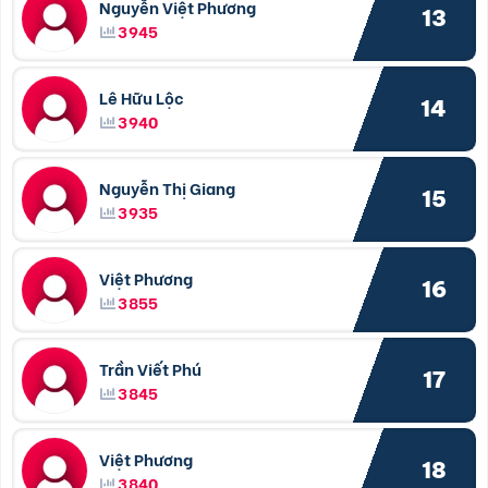
Nguyễn Việt Phương
13
3945
Lê Hữu Lộc
14
3940
Nguyễn Thị Giang
15
3935
Việt Phương
16
3855
Trần Viết Phú
17
3845
Việt Phương
18
3840