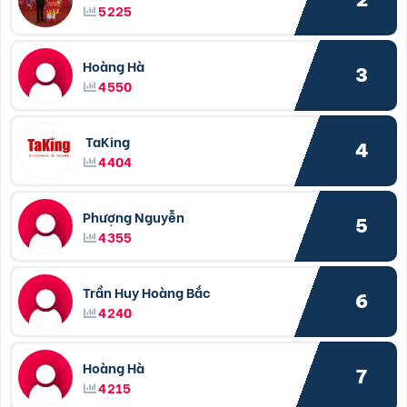
5225
Hoàng Hà
3
4550
TaKing
4
4404
Phượng Nguyễn
5
4355
Trần Huy Hoàng Bắc
6
4240
Hoàng Hà
7
4215