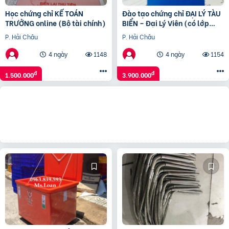
Học chứng chỉ KẾ TOÁN
Đào tạo chứng chỉ ĐẠI LÝ TÀU
TRƯỞNG online (Bộ tài chính)
BIỂN – Đại Lý Viên (có lớp
online)
P. Hải Châu
P. Hải Châu
4 ngày
1148
4 ngày
1154
đ
đ
1.500.000
3.900.000