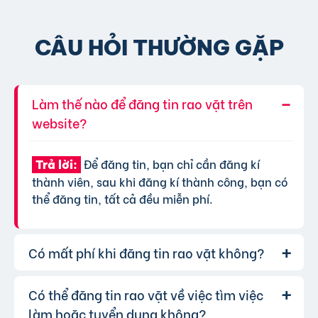
CÂU HỎI THƯỜNG GẶP
Làm thế nào để đăng tin rao vặt trên
website?
Để đăng tin, bạn chỉ cần đăng kí
Trả lời:
thành viên, sau khi đăng kí thành công, bạn có
thể đăng tin, tất cả đều miễn phí.
Có mất phí khi đăng tin rao vặt không?
Có thể đăng tin rao vặt về việc tìm việc
Chúng tôi cung cấp gói đăng tin miễn
Trả lời:
phí cơ bản cho tất cả người dùng. Tuy nhiên, để
làm hoặc tuyển dụng không?