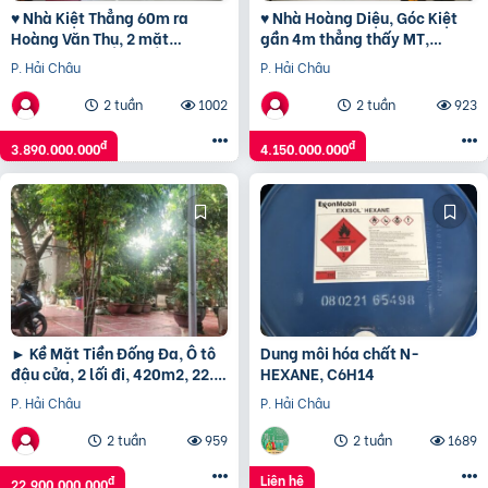
♥ Nhà Kiệt Thẳng 60m ra
♥ Nhà Hoàng Diệu, Góc Kiệt
Hoàng Văn Thụ, 2 mặt
gần 4m thẳng thấy MT,
thoáng, 68m2, ngang hơn 5m,
54m2, KD Tốt, 4.15 tỷ TL
P. Hải Châu
P. Hải Châu
gác đúc, 3.xx tỷ
2 tuần
1002
2 tuần
923
đ
đ
3.890.000.000
4.150.000.000
► Kề Mặt Tiền Đống Đa, Ô tô
Dung môi hóa chất N-
đậu cửa, 2 lối đi, 420m2, 22.9
HEXANE, C6H14
tỷ, ~55tr/m2
P. Hải Châu
P. Hải Châu
2 tuần
959
2 tuần
1689
Liên hệ
đ
22.900.000.000